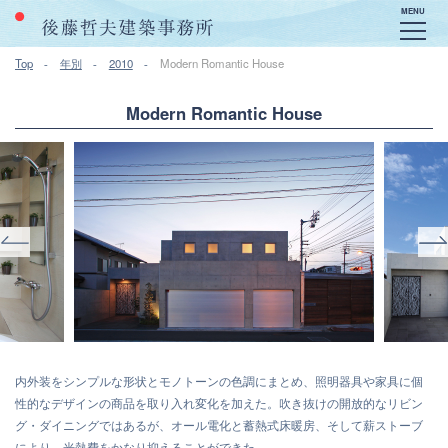
MENU
Top
年別
2010
Modern Romantic House
Modern Romantic House
内外装をシンプルな形状とモノトーンの色調にまとめ、照明器具や家具に個
性的なデザインの商品を取り入れ変化を加えた。吹き抜けの開放的なリビン
グ・ダイニングではあるが、オール電化と蓄熱式床暖房、そして薪ストーブ
により、光熱費をかなり抑えることができた。